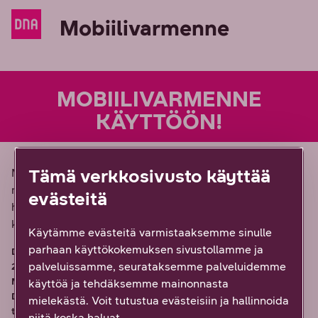
Mobiilivarmenne
MOBIILIVARMENNE
KÄYTTÖÖN!
Tämä verkkosivusto käyttää
Mobiilivarmenne on sähköinen henkilöllisyystodistus
matkapuhelimessasi. Sen avulla todistat
evästeitä
henkilöllisyytesi ja teet sähköisen allekirjoituksen silloin,
kun nettiasiointi sitä vaatii.
Käytämme evästeitä varmistaaksemme sinulle
parhaan käyttökokemuksen sivustollamme ja
DNA:n kuluttaja-asiakkaille Mobiilivarmenne 12 kk 0 €, norm.
palveluissamme, seurataksemme palveluidemme
2,01 €/kk. Kytkentä 0 € (norm. 3,90 €). DNA:n yritysliittymissä
Mobiilivarmenteen käyttäminen on maksutonta. Jos olet
käyttöä ja tehdäksemme mainonnasta
DNA:n verkossa toimivan virtuaalioperaattorin asiakas,
mielekästä. Voit tutustua evästeisiin ja hallinnoida
tarkista voimassaolevat hinnat oman operaattorisi
niitä koska haluat.