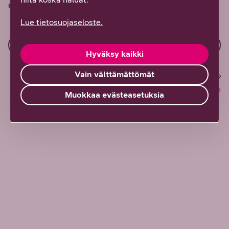
hinnastosta.
Lue tietosuojaseloste.
Aloita tunnistautumalla
Hyväksy kaikki
Vain välttämättömät
Mobiilivarmenne jo käytössä?
Kirjaudu hallintaan
Muokkaa evästeasetuksia